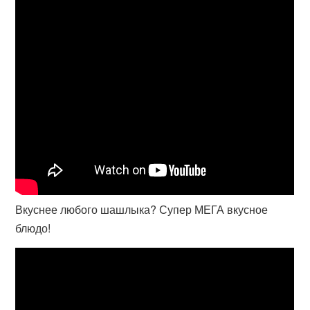
Вкуснее любого шашлыка? Супер МЕГА вкусное
блюдо!