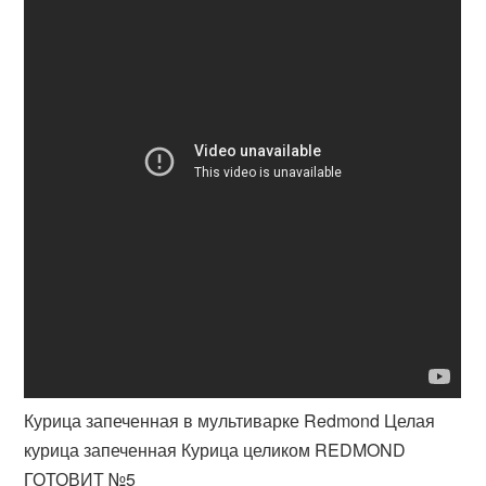
Курица запеченная в мультиварке Redmond Целая
курица запеченная Курица целиком REDMOND
ГОТОВИТ №5