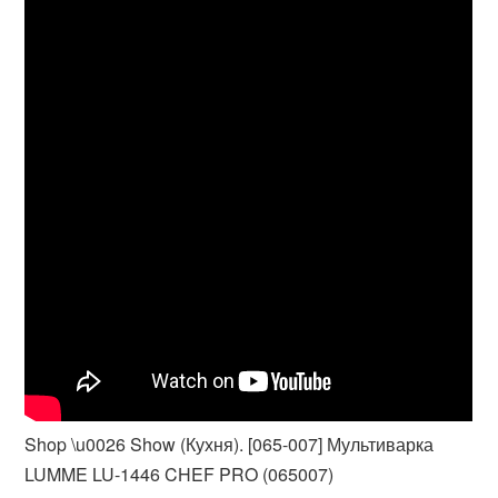
Shop \u0026 Show (Кухня). [065-007] Мультиварка
LUMME LU-1446 CHEF PRO (065007)