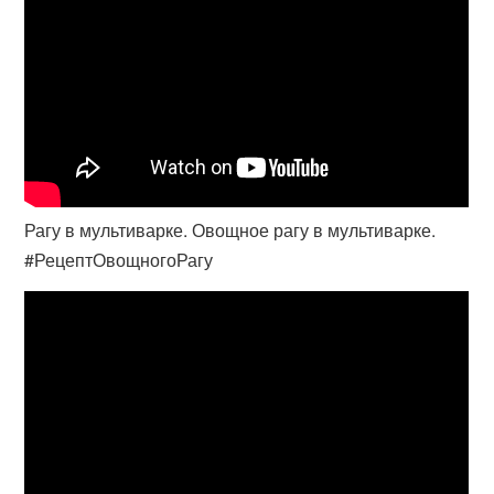
Рагу в мультиварке. Овощное рагу в мультиварке.
#РецептОвощногоРагу