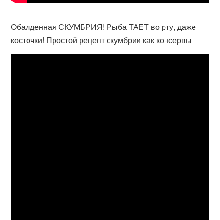
Обалденная СКУМБРИЯ! Рыба ТАЕТ во рту, даже
косточки! Простой рецепт скумбрии как консервы