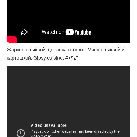
Жаркое с тыквой, цыганка готовит. Мясо с тыквой и
картошкой. Gipsy cuisine.🥩🥔🍖