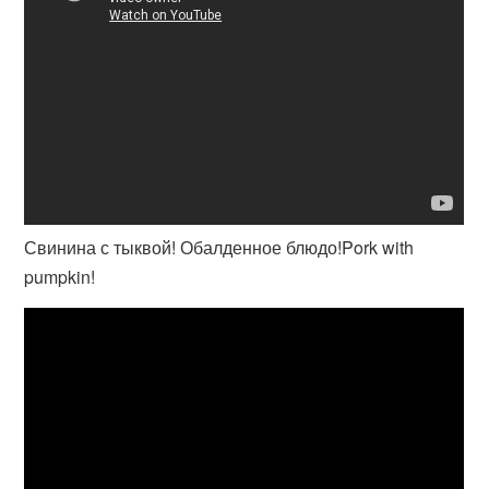
Свинина с тыквой! Обалденное блюдо!Pork with
pumpkin!