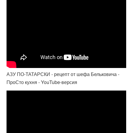
АЗУ ПО-ТАТАРСКИ - рецепт от шефа Бельковича -
ПроСто кухня - YouTube-версия