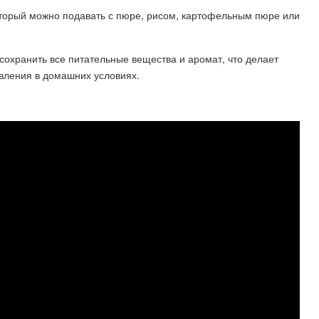
который можно подавать с пюре, рисом, картофельным пюре или
 сохранить все питательные вещества и аромат, что делает
вления в домашних условиях.