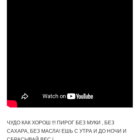
ЧУДО КАК ХОРОШ !!! ПИРОГ БЕЗ МУКИ , БЕЗ
САХАРА, БЕЗ МАСЛА! ЕШЬ С УТРА И ДО НОЧИ И
СБРАСЫВАЙ ВЕС !