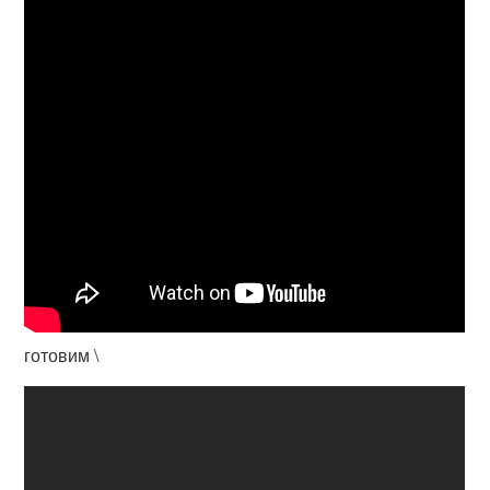
готовим \