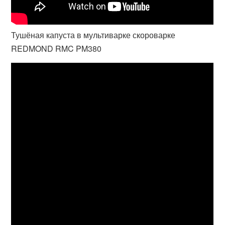
Тушёная капуста в мультиварке скороварке
REDMOND RMC PM380