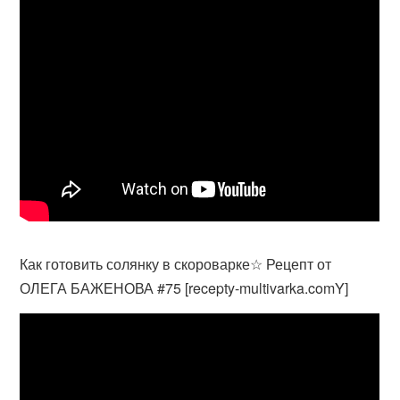
Как готовить солянку в скороварке☆ Рецепт от
ОЛЕГА БАЖЕНОВА #75 [recepty-multivarka.comY]