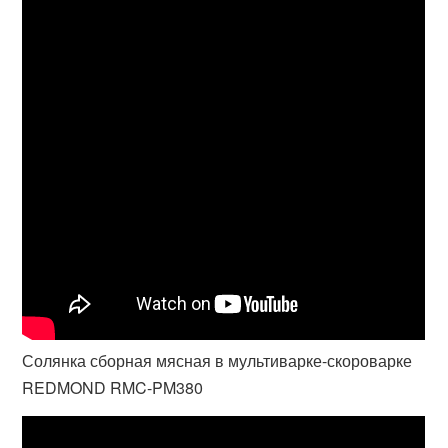
Солянка сборная мясная в мультиварке-скороварке
REDMOND RMC-PM380