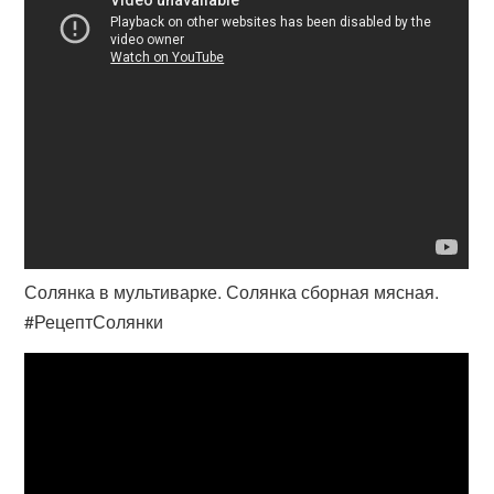
Солянка в мультиварке. Солянка сборная мясная.
#РецептСолянки