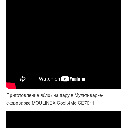
Приготовление яблок на пару в Мультиварке-
скороварке MOULINEX Cook4Me CE7011