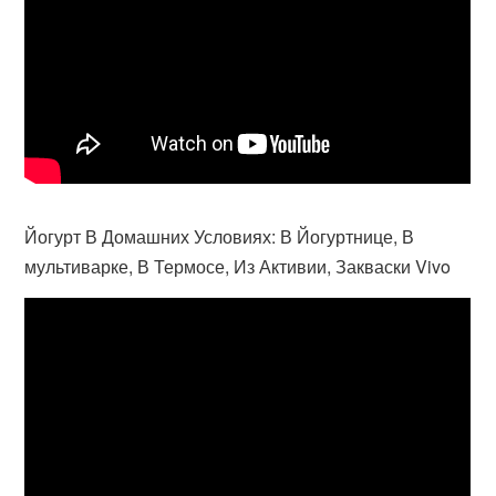
Йогурт В Домашних Условиях: В Йогуртнице, В
мультиварке, В Термосе, Из Активии, Закваски Vivo