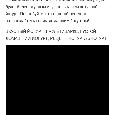
будет более вкусным и здоровым, чем покупной
йогурт. Попробуйте этот простой рецепт и
наслаждайтесь своим домашним йогуртом!
ВКУСНЫЙ ЙОГУРТ В МУЛЬТИВАРКЕ, ГУСТОЙ
ДОМАШНИЙ ЙОГУРТ, РЕЦЕПТ ЙОГУРТА #ЙОГУРТ