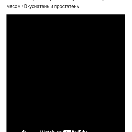
мясом / Вкуснатень и простатень