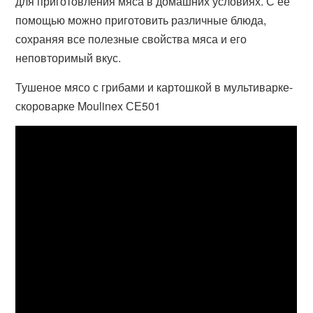
для приготовления мяса в домашних условиях. С ее
помощью можно приготовить различные блюда,
сохраняя все полезные свойства мяса и его
неповторимый вкус.
Тушеное мясо с грибами и картошкой в мультиварке-
скороварке Moulinex СЕ501