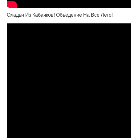
Оладьи Из Кабачков! Объедение На Все Лето!