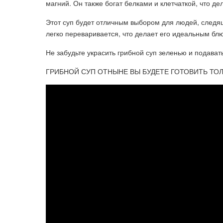
магний. Он также богат белками и клетчаткой, что д
Этот суп будет отличным выбором для людей, следящ
легко переваривается, что делает его идеальным бл
Не забудьте украсить грибной суп зеленью и подават
ГРИБНОЙ СУП ОТНЫНЕ ВЫ БУДЕТЕ ГОТОВИТЬ ТОЛЬК