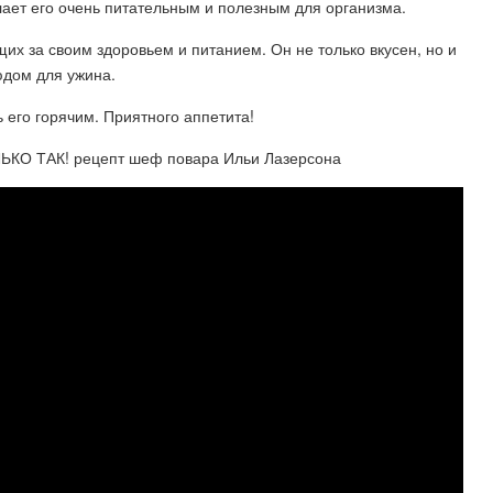
елает его очень питательным и полезным для организма.
их за своим здоровьем и питанием. Он не только вкусен, но и
юдом для ужина.
ь его горячим. Приятного аппетита!
О ТАК! рецепт шеф повара Ильи Лазерсона