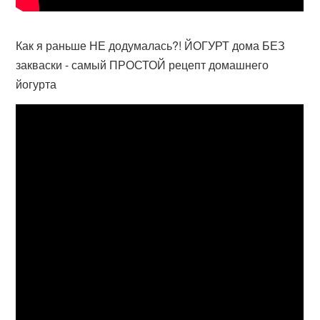
Как я раньше НЕ додумалась?! ЙОГУРТ дома БЕЗ
закваски - самый ПРОСТОЙ рецепт домашнего
йогурта