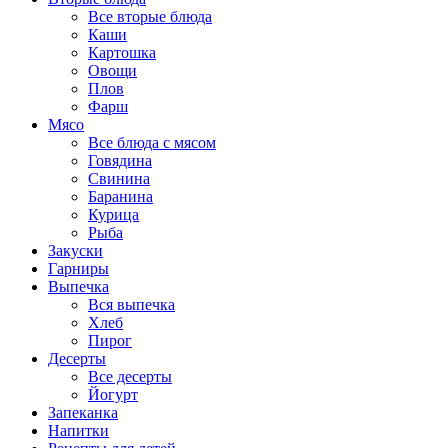
Все вторые блюда
Каши
Картошка
Овощи
Плов
Фарш
Мясо
Все блюда с мясом
Говядина
Свинина
Баранина
Курица
Рыба
Закуски
Гарниры
Выпечка
Вся выпечка
Хлеб
Пирог
Десерты
Все десерты
Йогурт
Запеканка
Напитки