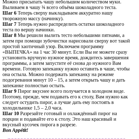
Можно присыпать чашу небольшим количеством муки.
Выливаем в чашу ¾ всего объёма шоколадного теста.
Шаг 6
Теперь сверху выкладываем аккуратно нашу
творожную массу (начинку).
Шаг 7
Теперь нужно распределить остатки шоколадного
теста по вершу начинки.
Шаг 8
Мы решили вылить тесто небольшими пятнами, а
затем при помощи зубочистки нарисовали сверху вот такой
простой хаотичный узор. Включаем программу
«ВЫПЕЧКА» на 1 час 30 минут. Если Вы не можете сразу
установить вручную нужное время, дождитесь завершения
программы, а затем запустите её снова до нужного Вам
времени. Готовую запеканку нужно оставить в чаше, чтобы
она остыла. Можно подержать запеканку на режиме
подогревания минут 10 – 15, а затем открыть чашу и дать
запеканке полностью остыть.
Шаг 9
Пирог вкуснее всего получается в холодном виде.
Поэтому, прежде, чем подавать его к столу, Вам нужно как
следует остудить пирог, а лучше дать ему постоять в
холодильнике 1,5 – 2,0 часа.
Шаг 10
Разрезайте готовый и охлаждённый пирог на
порции и подавайте его к столу. Это наш красивый и
вкусный кусочек пирога в разрезе.
Bon Appétit!