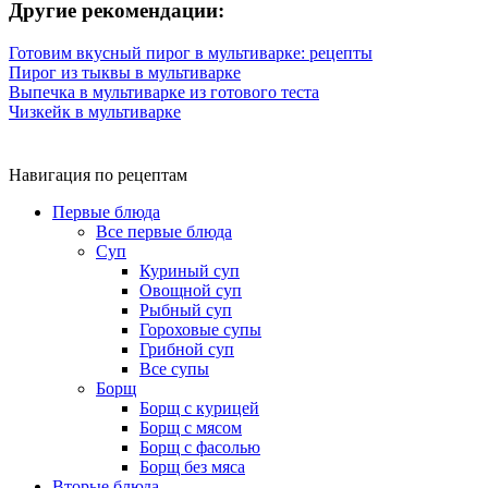
Другие рекомендации:
Готовим вкусный пирог в мультиварке: рецепты
Пирог из тыквы в мультиварке
Выпечка в мультиварке из готового теста
Чизкейк в мультиварке
Навигация по рецептам
Первые блюда
Все первые блюда
Суп
Куриный суп
Овощной суп
Рыбный суп
Гороховые супы
Грибной суп
Все супы
Борщ
Борщ с курицей
Борщ с мясом
Борщ с фасолью
Борщ без мяса
Вторые блюда