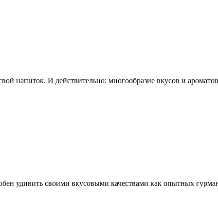
и свой напиток. И действительно: многообразие вкусов и аромато
обен удивить своими вкусовыми качествами как опытных гурмано