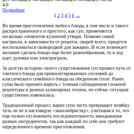
4,0
Подробнее
1
2
3
4
5
6
→
Во время приготовления любого блюда, в том числе и такого
распространенного и простого, как суп, применяется
несколько элементов кухонной утвари. Помимо самой
кастрюли, в зависимости от рецепта, скорей всего, придется
воспользоваться сковородкой для зажарки. И если возникает
желание сделать блюдо еще более разнообразным, то в ход
идет духовка или электрогриль.
За долгую историю своего существования суп прошел путь от
элитного блюда для привилегированных сословий до
классического семейного блюда на обеденном столе. Ранее
супы было принято варить с точным соблюдением сложной
рецептуры и разных кулинарных техник, но сейчас ситуация
существенно изменилась.
Традиционный процесс варки супа часто превращает хозяйку
чуть ли не в настоящую «эквилибристку», учитывая и то, что
еще нужно отслеживать последовательность закидывания
разных ингредиентов, так как каждый по себе они требуют
определенного времени приготовления.