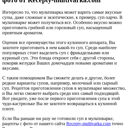
фото от Recepty-multivarka.com
Интересно то, что мультиварка может варить самые вкусные
супы, даже сложные и экзотические, к примеру, суп-харчо. В
мультиварке может получиться все. Особенно вкусно можно
приготовить грибной или гороховый суп, насыщенный
приятным ароматом.
Оценив все преимущества этого кухонного аппарата, Вы
захотите приготовить в нем какой-то суп. Среди наиболее
популярных стоит выделить суп с фрикадельками или
куриный суп. Эти блюда откроют себя с другой стороны,
покоряя желудки Ваших домочадцев новыми ароматами и
вкусами.
С таким помощником Вы сможете делать и другие, более
редкие варианты супов, например, молочный или сырный
суп. Рецептов приготовления супов в мультиварке множество,
и Вы легко сможете выбрать среди них самый подходящий.
Вот увидите, уже после первого приготовления супа в этой
чудо-кастрюльке Вы не захотите возвращаться к кухонной
плите.
Если Вы раньше ни разу не готовили суп в мультиварке,
рацепты с фото от нашего сайта
Recepty-multivarka.com
точно