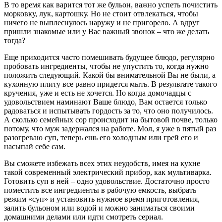
В то время как варится тот же бульон, важно успеть почистить
морковку, лук, картошку. Но не стоит отвлекаться, чтобы
ничего не выплеснулось наружу и не пригорело. А вдруг
пришли знакомые или у Вас важный звонок – что же делать
тогда?
Еще приходится часто помешивать будущее блюдо, регулярно
пробовать ингредиенты, чтобы не упустить то, когда нужно
положить следующий. Какой бы внимательной Вы не были, а
кухонную плиту все равно придется мыть. В результате такого
кручения, уже и есть не хочется. Но когда домочадцы с
удовольствием наминают Ваше блюдо, Вам остается только
радоваться и испытывать гордость за то, что оно получилось.
А сколько семейных сор происходит на бытовой почве, только
потому, что муж задержался на работе. Мол, я уже в пятый раз
разогреваю суп, теперь ешь его холодным или грей его и
насыпай себе сам.
Вы сможете избежать всех этих неудобств, имея на кухне
такой современный электрический прибор, как мультиварка.
Готовить суп в ней – одно удовольствие. Достаточно просто
поместить все ингредиенты в рабочую емкость, выбрать
режим «суп» и установить нужное время приготовления,
залить бульоном или водой и можно заниматься своими
домашними делами или идти смотреть сериал.