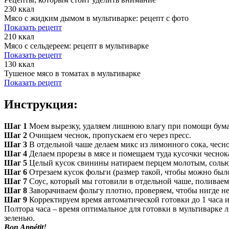
230 ккал
Мясо с жидким дымом в мультиварке: рецепт с фото
Показать рецепт
210 ккал
Мясо с сельдереем: рецепт в мультиварке
Показать рецепт
130 ккал
Тушеное мясо в томатах в мультиварке
Показать рецепт
Инструкция:
Шаг 1
Моем вырезку, удаляем лишнюю влагу при помощи бума
Шаг 2
Очищаем чеснок, пропускаем его через пресс.
Шаг 3
В отдельной чаше делаем микс из лимонного сока, чеснок
Шаг 4
Делаем прорезы в мясе и помещаем туда кусочки чеснок
Шаг 5
Целый кусок свинины натираем перцем молотым, солью
Шаг 6
Отрезаем кусок фольги (размер такой, чтобы можно было
Шаг 7
Соус, который мы готовили в отдельной чаше, поливаем
Шаг 8
Заворачиваем фольгу плотно, проверяем, чтобы нигде н
Шаг 9
Корректируем время автоматической готовки до 1 часа и 
Полтора часа – время оптимальное для готовки в мультиварке 
зеленью.
Bon Appétit!