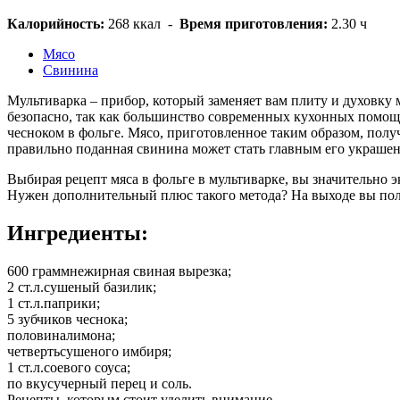
Калорийность:
268 ккал
-
Время приготовления:
2.30 ч
Мясо
Свинина
Мультиварка – прибор, который заменяет вам плиту и духовку 
безопасно, так как большинство современных кухонных помощ
чесноком в фольге. Мясо, приготовленное таким образом, полу
правильно поданная свинина может стать главным его украше
Выбирая рецепт мяса в фольге в мультиварке, вы значительно 
Нужен дополнительный плюс такого метода? На выходе вы пол
Ингредиенты:
600 грамм
нежирная свиная вырезка;
2 ст.л.
сушеный базилик;
1 ст.л.
паприки;
5 зубчиков
чеснока;
половина
лимона;
четверть
сушеного имбиря;
1 ст.л.
соевого соуса;
по вкусу
черный перец и соль.
Рецепты, которым стоит уделить внимание