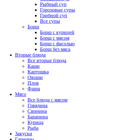
Рыбный суп
Гороховые супы
Грибной суп
Все супы
Борщ
Борщ с курицей
Борщ с мясом
Борщ с фасолью
Борщ без мяса
Вторые блюда
Все вторые блюда
Каши
Картошка
Овощи
Плов
Фарш
Мясо
Все блюда с мясом
Говядина
Свинина
Баранина
Курица
Рыба
Закуски
Гарниры