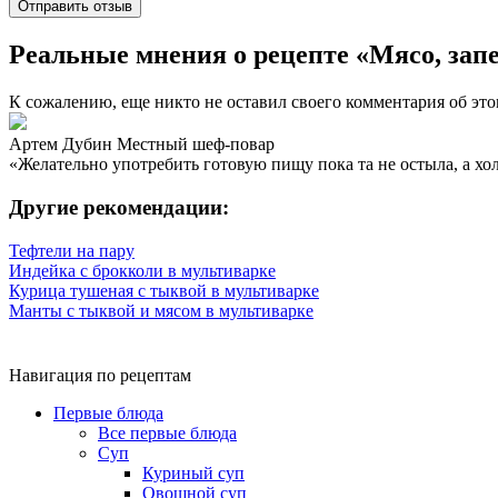
Реальные мнения о рецепте «Мясо, запе
К сожалению, еще никто не оставил своего комментария об это
Артем Дубин
Местный шеф-повар
«Желательно употребить готовую пищу пока та не остыла, а хо
Другие рекомендации:
Тефтели на пару
Индейка с брокколи в мультиварке
Курица тушеная с тыквой в мультиварке
Манты с тыквой и мясом в мультиварке
Навигация по рецептам
Первые блюда
Все первые блюда
Суп
Куриный суп
Овощной суп