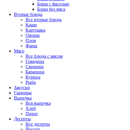
Борщ с фасолью
Борщ без мяса
Вторые блюда
Все вторые блюда
Каши
Картошка
Овощи
Плов
Фарш
Мясо
Все блюда с мясом
Говядина
Свинина
Баранина
Курица
Рыба
Закуски
Гарниры
Выпечка
Вся выпечка
Хлеб
Пирог
Десерты
Все десерты
Йогурт