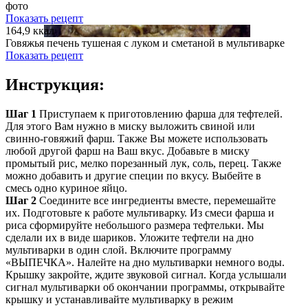
фото
Показать рецепт
164,9 ккал
Говяжья печень тушеная с луком и сметаной в мультиварке
Показать рецепт
Инструкция:
Шаг 1
Приступаем к приготовлению фарша для тефтелей.
Для этого Вам нужно в миску выложить свиной или
свинно-говяжий фарш. Также Вы можете использовать
любой другой фарш на Ваш вкус. Добавьте в миску
промытый рис, мелко порезанный лук, соль, перец. Также
можно добавить и другие специи по вкусу. Выбейте в
смесь одно куриное яйцо.
Шаг 2
Соедините все ингредиенты вместе, перемешайте
их. Подготовьте к работе мультиварку. Из смеси фарша и
риса сформируйте небольшого размера тефтельки. Мы
сделали их в виде шариков. Уложите тефтели на дно
мультиварки в один слой. Включите программу
«ВЫПЕЧКА». Налейте на дно мультиварки немного воды.
Крышку закройте, ждите звуковой сигнал. Когда услышали
сигнал мультиварки об окончании программы, открывайте
крышку и устанавливайте мультиварку в режим