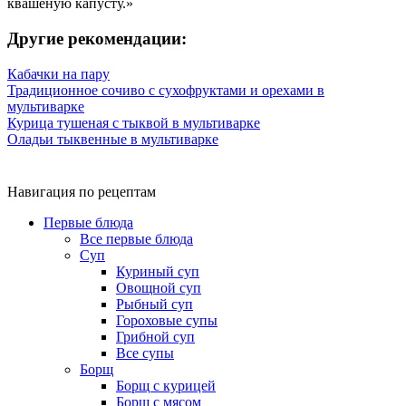
квашеную капусту.»
Другие рекомендации:
Кабачки на пару
Традиционное сочиво с сухофруктами и орехами в
мультиварке
Курица тушеная с тыквой в мультиварке
Оладьи тыквенные в мультиварке
Навигация по рецептам
Первые блюда
Все первые блюда
Суп
Куриный суп
Овощной суп
Рыбный суп
Гороховые супы
Грибной суп
Все супы
Борщ
Борщ с курицей
Борщ с мясом