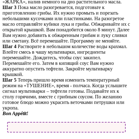
«ЖАРКА», налив немного на дно растительного масла.
Шаг 3
Пока масло разогревается, подготовьте к
приготовлению грибы. Их нужно промыть и порезать
небольшими кусочками или пластинками. На разогретое
масло отправляйте кубики лука и грибы. Обжаривайте их с
открытой крышкой. Вам понадобится около 8 минут. Далее
Вам нужно добавить к обжаренным грибам и луку сливки
или сметану. Всё перемешайте. Программу не меняйте.
Шаг 4
Растворите в небольшом количестве воды крахмал.
Влейте смесь в чашу мультиварки, ингредиенты
перемешайте. Дождитесь, чтобы соус закипел.
Перемешайте его. Затем в кипящий соус Вам нужно
аккуратно опустить тефтели. Закройте мультиварку
крышкой.
Шаг 5
Теперь пришло время изменить температурный
режим на «ТУШЕНИЕ», время - полчаса. Когда услышите
сигнал мультиварки – тефтели готовы. Подавайте их к
столу горячими, вместе с грибным соусом. По желанию
готовое блюдо можно украсить веточками петрушки или
укропа.
Bon Appétit!