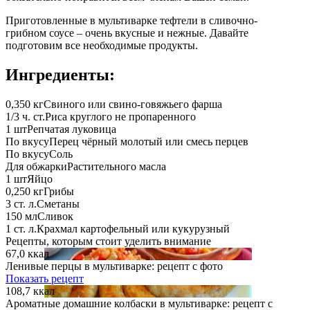
Приготовленные в мультиварке тефтели в сливочно-
грибном соусе – очень вкусные и нежные. Давайте
подготовим все необходимые продукты.
Ингредиенты:
0,350 кг
Свиного или свино-говяжьего фарша
1/3 ч. ст.
Риса круглого не пропаренного
1 шт
Репчатая луковица
По вкусу
Перец чёрный молотый или смесь перцев
По вкусу
Соль
Для обжарки
Растительного масла
1 шт
Яйцо
0,250 кг
Грибы
3 ст. л.
Сметаны
150 мл
Сливок
1 ст. л.
Крахмал картофельный или кукурузный
Рецепты, которым стоит уделить внимание
67,0 ккал
Ленивые перцы в мультиварке: рецепт с фото
Показать рецепт
108,7 ккал
Ароматные домашние колбаски в мультиварке: рецепт с