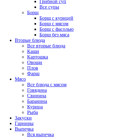
Грибной суп
Все супы
Борщ
Борщ с курицей
Борщ с мясом
Борщ с фасолью
Борщ без мяса
Вторые блюда
Все вторые блюда
Каши
Картошка
Овощи
Плов
Фарш
Мясо
Все блюда с мясом
Говядина
Свинина
Баранина
Курица
Рыба
Закуски
Гарниры
Выпечка
Вся выпечка