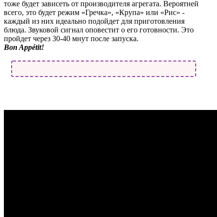
тоже будет зависеть от производителя агрегата. Вероятней
всего, это будет режим «Гречка», «Крупа» или «Рис» -
каждый из них идеально подойдет для приготовления
блюда. Звуковой сигнал оповестит о его готовности. Это
пройдет через 30-40 мнут после запуска.
Bon Appétit!