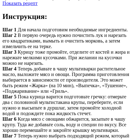
Показать рецепт
Инструкция:
Шаг 1
Для начала подготовим необходимые ингредиенты.
Шаг 2
В первую очередь нужно почистить лук и нарезать
его квадратиками, вымыть и очистить морковь, а затем
измельчить ее на терке.
Шаг 3
Курицу тоже промойте, отделите от костей и жира и
нарежьте мелкими кусочками. При желании на кусочки
можно не нарезать.
Шаг 4
Теперь добавьте в чашу мультиварки растительное
масло, выложите мясо и овощи. Программа приготовления
выбирается в зависимости от производителя. Это может
быть режим «Жарка» (на 10 мин), «Выпечка», «Тушение»,
«Поджаривание» или «Гриль».
Шаг 5
Пока курица варится подготовьте гречку: отмерьте
два с половиной мультистакана крупы, переберите, если
нужно и высыпьте в дуршлаг, затем промойте холодной
водой и подождите пока жидкость стечет.
Шаг 6
Когда мясо с овощами обжарится, засыпьте в чашу
крупу. Туда же добавьте соль, воду и специи по вкусу. Все
хорошо перемешайте и закройте крышку мультиварки.
Шаг 7
Теперь нужно выбрать подходящий режим, который