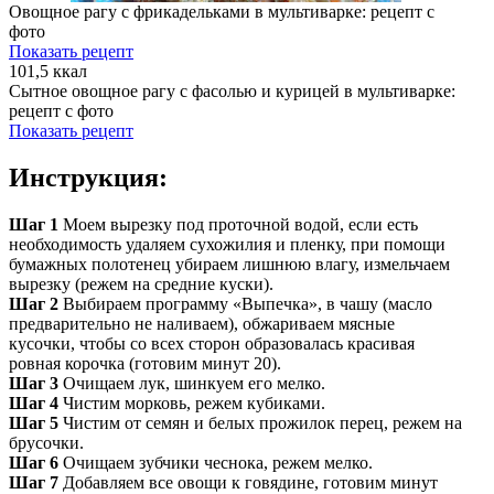
Овощное рагу с фрикадельками в мультиварке: рецепт с
фото
Показать рецепт
101,5 ккал
Сытное овощное рагу с фасолью и курицей в мультиварке:
рецепт с фото
Показать рецепт
Инструкция:
Шаг 1
Моем вырезку под проточной водой, если есть
необходимость удаляем сухожилия и пленку, при помощи
бумажных полотенец убираем лишнюю влагу, измельчаем
вырезку (режем на средние куски).
Шаг 2
Выбираем программу «Выпечка», в чашу (масло
предварительно не наливаем), обжариваем мясные
кусочки, чтобы со всех сторон образовалась красивая
ровная корочка (готовим минут 20).
Шаг 3
Очищаем лук, шинкуем его мелко.
Шаг 4
Чистим морковь, режем кубиками.
Шаг 5
Чистим от семян и белых прожилок перец, режем на
брусочки.
Шаг 6
Очищаем зубчики чеснока, режем мелко.
Шаг 7
Добавляем все овощи к говядине, готовим минут