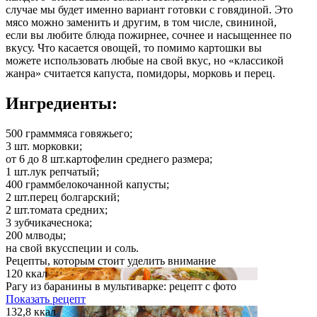
случае мы будет именно вариант готовки с говядиной. Это
мясо можно заменить и другим, в том числе, свининой,
если вы любите блюда пожирнее, сочнее и насыщеннее по
вкусу. Что касается овощей, то помимо картошки вы
можете использовать любые на свой вкус, но «классикой
жанра» считается капуста, помидоры, морковь и перец.
Ингредиенты:
500 грамм
мяса говяжьего;
3 шт.
морковки;
от 6 до 8 шт.
картофелин среднего размера;
1 шт.
лук репчатый;
400 грамм
белокочанной капусты;
2 шт.
перец болгарский;
2 шт.
томата средних;
3 зубчика
чеснока;
200 мл
воды;
на свой вкус
специи и соль.
Рецепты, которым стоит уделить внимание
120 ккал
Рагу из баранины в мультиварке: рецепт с фото
Показать рецепт
132,8 ккал